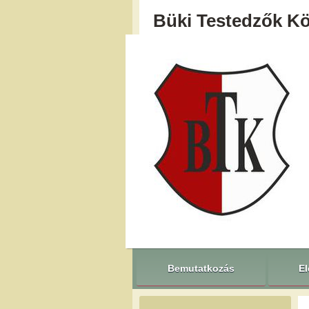
Büki Testedzők K
Bemutatkozás
El