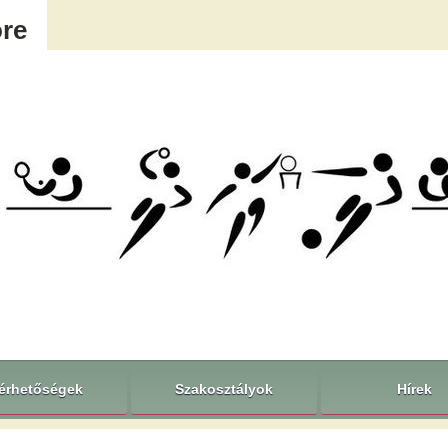
öre
érhetőségek
Szakosztályok
Hírek