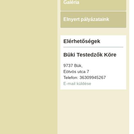
Galéria
Elnyert pályázataink
Elérhetőségek
Büki Testedzők Köre
9737 Bük,
Eötvös utca 7
Telefon: 36309945267
E-mail küldése