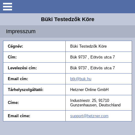
Keresés
Büki Testedzők Köre
Bemutatkozás
Impresszum
Elérhetőségek
Cégnév:
Büki Testedzők Köre
Szakosztályok
Cím:
Bük 9737 , Eötvös utca 7
Levelezési cím:
Bük 9737 , Eötvös utca 7
Hírek
Email cím:
btk@buk.hu
Támogatóink
Tárhelyszolgáltató:
Hetzner Online GmbH
Industriestr. 25, 91710
Címe:
Galéria
Gunzenhausen, Deutschland
Email címe:
support@hetzner.com
Elnyert pályázataink