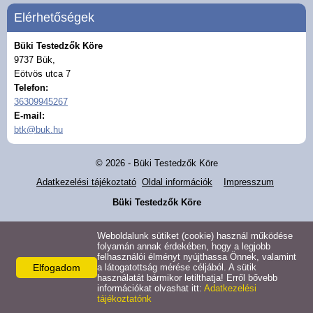
Elérhetőségek
Büki Testedzők Köre
9737 Bük,
Eötvös utca 7
Telefon:
36309945267
E-mail:
btk@buk.hu
© 2026 - Büki Testedzők Köre
Adatkezelési tájékoztató
Oldal információk
Impresszum
Büki Testedzők Köre
Weboldalunk sütiket (cookie) használ működése
folyamán annak érdekében, hogy a legjobb
felhasználói élményt nyújthassa Önnek, valamint
Elfogadom
a látogatottság mérése céljából. A sütik
használatát bármikor letilthatja! Erről bővebb
információkat olvashat itt:
Adatkezelési
tájékoztatónk