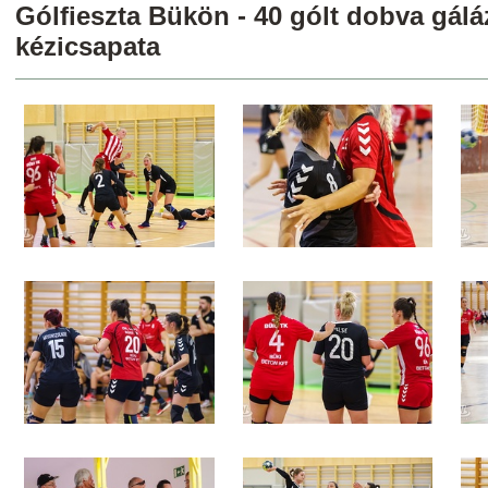
Gólfieszta Bükön - 40 gólt dobva gálá
kézicsapata