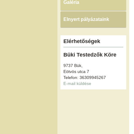
Galéria
Elnyert pályázataink
Elérhetőségek
Büki Testedzők Köre
9737 Bük,
Eötvös utca 7
Telefon: 36309945267
E-mail küldése