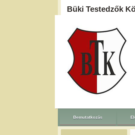
Büki Testedzők K
Bemutatkozás
El