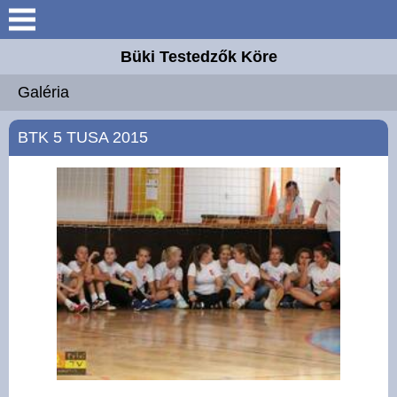
Keresés
Büki Testedzők Köre
Bemutatkozás
Galéria
Elérhetőségek
BTK 5 TUSA 2015
Szakosztályok
Hírek
Támogatóink
Galéria
Elnyert pályázataink