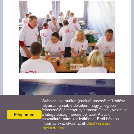
Weboldalunk sütiket (cookie) használ működése
folyamán annak érdekében, hogy a legjobb
felhasználói élményt nyújthassa Önnek, valamint
Elfogadom
a látogatottság mérése céljából. A sütik
használatát bármikor letilthatja! Erről bővebb
információkat olvashat itt:
Adatkezelési
tájékoztatónk