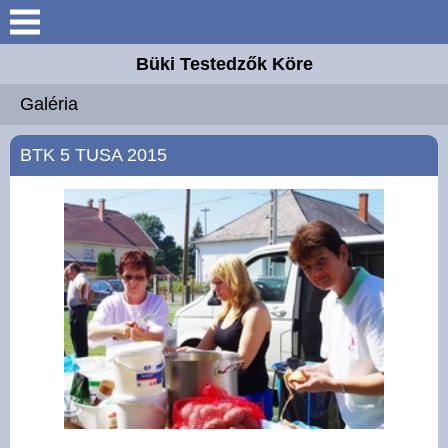
Keresés
Büki Testedzők Köre
Bemutatkozás
Galéria
Elérhetőségek
BTK 5 TUSA 2015
Szakosztályok
Hírek
Támogatóink
Galéria
Elnyert pályázataink